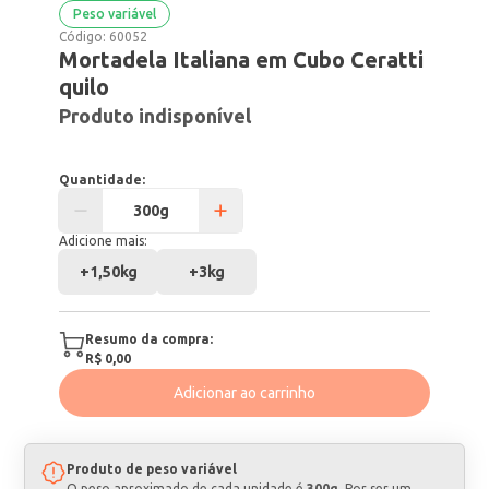
Peso variável
Código:
60052
Mortadela Italiana em Cubo Ceratti
quilo
Produto indisponível
Quantidade:
Adicione mais:
+
1,50kg
+
3kg
Resumo da compra:
R$ 0,00
Adicionar ao carrinho
Produto de peso variável
O peso aproximado de cada unidade é
300g
. Por ser um