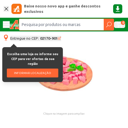
Baixe nosso novo app e ganhe descontos
exclusivos
0
Entregue no CEP:
02170-901
Escolha uma loja ou informe seu
CEP para ver ofertas da sua
região
INFORMAR LOCALIZAÇÃO
Clique na imagem para ampliar.