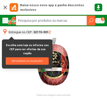
Baixe nosso novo app e ganhe descontos
exclusivos
0
Entregue no CEP:
02170-901
Escolha uma loja ou informe seu
CEP para ver ofertas da sua
região
INFORMAR LOCALIZAÇÃO
Clique na imagem para ampliar.