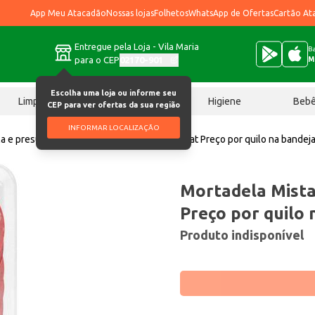
App Meu Atacadão
Nossas lojas
Folhetos
WhatsApp de Ofertas
Cartão At
Entregue pela Loja - Vila Maria
Ba
para o CEP
02170-901
M
Escolha uma loja ou informe seu
Limpeza
Chocolates
Higiene
Beb
CEP para ver ofertas da sua região
INFORMAR LOCALIZAÇÃO
a e presunto
Mortadela Mista Americano Fat Preço por quilo na bandej
Mortadela Mista
Preço por quilo 
Produto indisponível