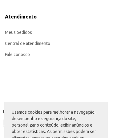
Dicas de Uso:
Utilize em sanduíches, combinando com queijos e outros ingredientes.
Incorpore em pizzas e outros pratos salgados para adicionar sabor e textura.
Atendimento
Sirva como aperitivo, acompanhada de pães e palitos.
Ideal para compor pratos rápidos e práticos.
A Mortadela Mista Americano fatiada oferece praticidade e um ótimo custo-b
Meus pedidos
Central de atendimento
Fale conosco
Formas de pagamento
Usamos cookies para melhorar a navegação,
desempenho e segurança do site,
personalizar o conteúdo, exibir anúncios e
obter estatísticas. As permissões podem ser