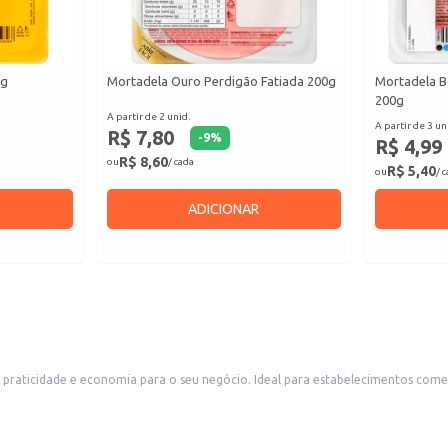
0g
Mortadela Ouro Perdigão Fatiada 200g
Mortadela B
200g
A partir de 2 unid.
A partir de 3 un
R$ 7,80
-
9
%
R$ 4,99
R$ 8,60
ou
/ cada
R$ 5,40
ou
/ 
ADICIONAR
praticidade e economia para o seu negócio. Ideal para estabelecimentos comerc