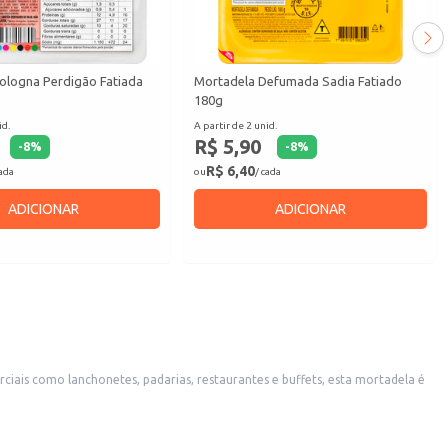
ologna Perdigão Fatiada
Mortadela Defumada Sadia Fatiado
180g
id.
A partir de 2 unid.
R$ 5,90
-
8
%
-
8
%
R$ 6,40
cada
ou
/ cada
ADICIONAR
ADICIONAR
iais como lanchonetes, padarias, restaurantes e buffets, esta mortadela é