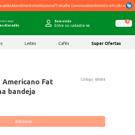
acadão
Atendimento
Institucional
Trabalhe Conosco
Atendimento em Libras
ixe o app
0
Bem-vindo
Entre ou cadastre-se
eu Atacadão
ês
Leites
Cafés
Super Ofertas
a
Código:
48884
 Americano Fat
na bandeja
Adicionar