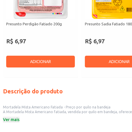
Presunto Perdigão Fatiado 200g
Presunto Sadia Fatiado 18
R$ 6,97
R$ 6,97
ADICIONAR
ADICIONAR
Descrição do produto
Mortadela Mista Americano Fatiada - Preço por quilo na bandeja
A Mortadela Mista Americano fatiada, vendida por quilo em bandeja, oferece 
uma opção versátil para diversos preparos.
Ver mais
Venda a granel ou em porções pré-determinadas.
Fácil de manusear e armazenar.
Ideal para sanduíches, pizzas, salgados e outros pratos.