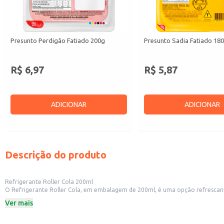
Presunto Perdigão Fatiado 200g
Presunto Sadia Fatiado 18
R$ 6,97
R$ 5,87
ADICIONAR
ADICIONAR
Descrição do produto
Refrigerante Roller Cola 200ml
O Refrigerante Roller Cola, em embalagem de 200ml, é uma opção refrescante
ou para acompanhar refeições.
Ver mais
Dicas de Uso:
Ideal para revenda em pequenos comércios como mercados e lanchonetes.
Perfeito para consumo em casa, em momentos de lazer ou para acompanhar 