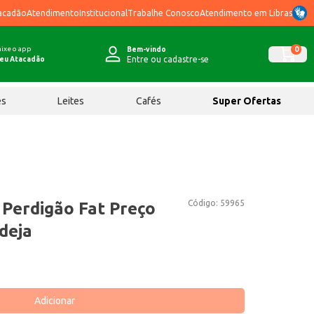
acadão
Atendimento
Institucional
Trabalhe Conosco
Atendimento em Libras
ixe o app
0
Bem-vindo
Entre ou cadastre-se
eu Atacadão
ês
Leites
Cafés
Super Ofertas
Código:
59965
Perdigão Fat Preço
deja
Adicionar