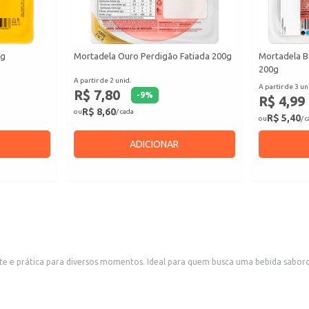
0g
Mortadela Ouro Perdigão Fatiada 200g
Mortadela B
200g
A partir de 2 unid.
A partir de 3 un
R$ 7,80
-
9
%
R$ 4,99
R$ 8,60
ou
/ cada
R$ 5,40
ou
/ 
ADICIONAR
 e prática para diversos momentos. Ideal para quem busca uma bebida saboros
as refeições.