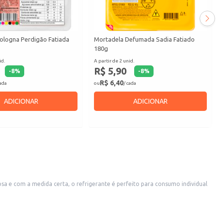
ologna Perdigão Fatiada
Mortadela Defumada Sadia Fatiado
180g
id.
A partir de 2 unid.
R$ 5,90
-
8
%
-
8
%
R$ 6,40
cada
ou
/ cada
ADICIONAR
ADICIONAR
a e com a medida certa, o refrigerante é perfeito para consumo individual