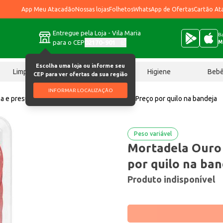
App Meu Atacadão
Nossas lojas
Folhetos
WhatsApp de Ofertas
Cartão At
Entregue pela Loja - Vila Maria
Ba
para o CEP
02170-901
M
Escolha uma loja ou informe seu
Limpeza
Chocolates
Higiene
Beb
CEP para ver ofertas da sua região
INFORMAR LOCALIZAÇÃO
a e presunto
Mortadela Ouro Perdigão Fat Preço por quilo na bandeja
Peso variável
Mortadela Ouro 
por quilo na ban
Produto indisponível