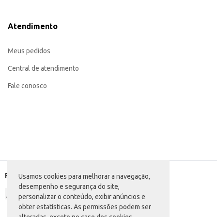
Uma boa opção para eventos e festas, oferecendo uma alternativa saborosa 
Com o Refrigerante Roller Cola 200ml, você garante uma bebida saborosa e de
Atendimento
Meus pedidos
Central de atendimento
Fale conosco
Formas de pagamento
Usamos cookies para melhorar a navegação,
desempenho e segurança do site,
personalizar o conteúdo, exibir anúncios e
obter estatísticas. As permissões podem ser