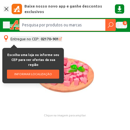
Baixe nosso novo app e ganhe descontos
exclusivos
0
Entregue no CEP:
02170-901
Escolha uma loja ou informe seu
CEP para ver ofertas da sua
região
INFORMAR LOCALIZAÇÃO
Clique na imagem para ampliar.