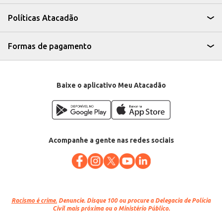
A Mortadela Tradicional em Cubo Perdigão oferece praticidade e
rendimento, sendo uma escolha eficiente para quem busca um produto de
Políticas Atacadão
qualidade para uso próprio ou revenda. Sua consistência e sabor tradicional
agradam a um público amplo.
Marca: Perdigão
Departamento: Frios e congelados
Formas de pagamento
Categoria: Apresuntado, mortadela e presunto
EAN: 85909
Baixe o aplicativo Meu Atacadão
Acompanhe a gente nas redes sociais
Racismo é crime.
Denuncie. Disque 100 ou procure a Delegacia de Polícia
Civil mais próxima ou o Ministério Público.