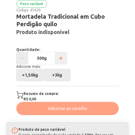
Peso variável
Código:
41620
Mortadela Tradicional em Cubo
Perdigão quilo
Produto indisponível
Quantidade:
Adicione mais:
+
1,50kg
+
3kg
Resumo da compra:
R$ 0,00
Adicionar ao carrinho
Produto de peso variável
O peso aproximado de cada unidade é
300g
. Por ser um