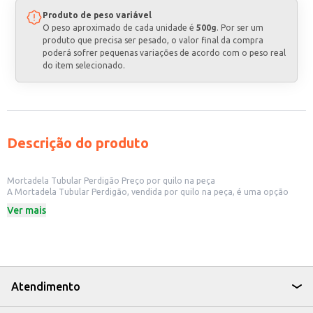
Produto de peso variável
O peso aproximado de cada unidade é
500g
. Por ser um
produto que precisa ser pesado, o valor final da compra
poderá sofrer pequenas variações de acordo com o peso real
do item selecionado.
Descrição do produto
Mortadela Tubular Perdigão Preço por quilo na peça
A Mortadela Tubular Perdigão, vendida por quilo na peça, é uma opção
versátil e prática para diversos estabelecimentos. Sua apresentação em
Ver mais
peça inteira facilita o manuseio e o fatiamento, ideal para padarias,
lanchonetes, restaurantes e outros comércios que trabalham com frios.
Também é uma escolha adequada para consumidores que buscam um
produto de qualidade para consumo doméstico em maior quantidade.
Dicas de uso:
Ideal para sanduíches, lanches e pratos frios.
Pode ser utilizada em preparações quentes, como pizzas e tortas.
Atendimento
Perfeita para servir em buffets e eventos.
Excelente opção para revenda em açougues, supermercados e lojas de