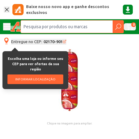
Baixe nosso novo app e ganhe descontos
exclusivos
0
Entregue no CEP:
02170-901
Escolha uma loja ou informe seu
CEP para ver ofertas da sua
região
INFORMAR LOCALIZAÇÃO
Clique na imagem para ampliar.