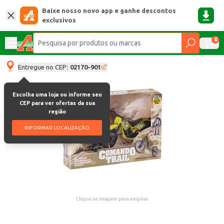
Baixe nosso novo app e ganhe descontos
exclusivos
0
Entregue no CEP:
02170-901
Escolha uma loja ou informe seu
CEP para ver ofertas da sua
região
INFORMAR LOCALIZAÇÃO
Clique na imagem para ampliar.