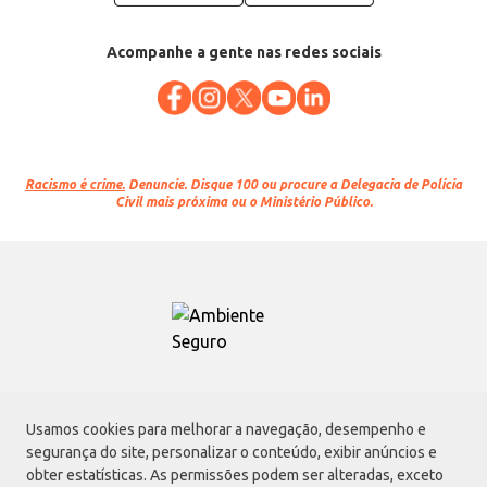
Acompanhe a gente nas redes sociais
Racismo é crime.
Denuncie. Disque 100 ou procure a Delegacia de Polícia
Civil mais próxima ou o Ministério Público.
Atacadão S.A.
Usamos cookies para melhorar a navegação, desempenho e
Avenida Morvan Dias de Figueiredo, 6169, Vila Maria, São Paulo - SP | CEP
segurança do site, personalizar o conteúdo, exibir anúncios e
02170-901 | CNPJ: 75.315.333/0001-09
obter estatísticas. As permissões podem ser alteradas, exceto