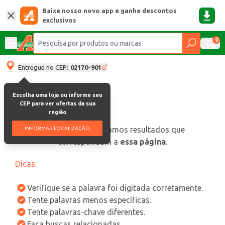
Baixe nosso novo app e ganhe descontos
exclusivos
0
Entregue no CEP:
02170-901
Escolha uma loja ou informe seu
CEP para ver ofertas da sua
região
oops, não encontramos resultados que
INFORMAR LOCALIZAÇÃO
correspondam a
essa página
.
Dicas:
Verifique se a palavra foi digitada corretamente.
Tente palavras menos específicas.
Tente palavras-chave diferentes.
Faça buscas relacionadas.