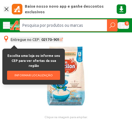
Baixe nosso novo app e ganhe descontos
exclusivos
0
Entregue no CEP:
02170-901
Escolha uma loja ou informe seu
CEP para ver ofertas da sua
região
INFORMAR LOCALIZAÇÃO
Clique na imagem para ampliar.