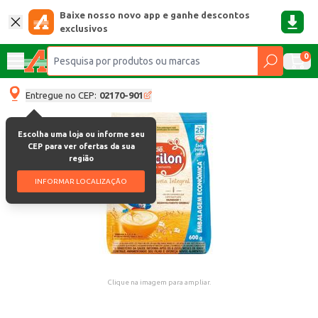
Baixe nosso novo app e ganhe descontos
exclusivos
0
Entregue no CEP:
02170-901
Escolha uma loja ou informe seu
CEP para ver ofertas da sua
região
INFORMAR LOCALIZAÇÃO
Clique na imagem para ampliar.