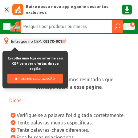
Baixe nosso novo app e ganhe descontos
exclusivos
0
Entregue no CEP:
02170-901
Escolha uma loja ou informe seu
CEP para ver ofertas da sua
região
oops, não encontramos resultados que
INFORMAR LOCALIZAÇÃO
correspondam a
essa página
.
Dicas:
Verifique se a palavra foi digitada corretamente.
Tente palavras menos específicas.
Tente palavras-chave diferentes.
Faça buscas relacionadas.