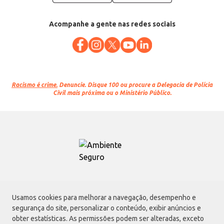
Acompanhe a gente nas redes sociais
Racismo é crime.
Denuncie. Disque 100 ou procure a Delegacia de Polícia
Civil mais próxima ou o Ministério Público.
Atacadão S.A.
Usamos cookies para melhorar a navegação, desempenho e
Avenida Morvan Dias de Figueiredo, 6169, Vila Maria, São Paulo - SP | CEP
segurança do site, personalizar o conteúdo, exibir anúncios e
02170-901 | CNPJ: 75.315.333/0001-09
obter estatísticas. As permissões podem ser alteradas, exceto