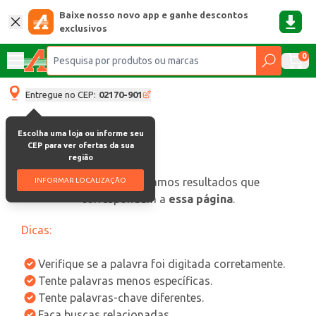
Baixe nosso novo app e ganhe descontos
exclusivos
0
Entregue no CEP:
02170-901
Escolha uma loja ou informe seu
CEP para ver ofertas da sua
região
oops, não encontramos resultados que
INFORMAR LOCALIZAÇÃO
correspondam a
essa página
.
Dicas:
Verifique se a palavra foi digitada corretamente.
Tente palavras menos específicas.
Tente palavras-chave diferentes.
Faça buscas relacionadas.