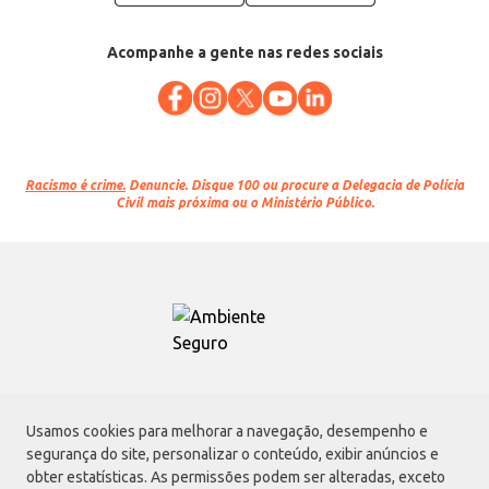
Acompanhe a gente nas redes sociais
Racismo é crime.
Denuncie. Disque 100 ou procure a Delegacia de Polícia
Civil mais próxima ou o Ministério Público.
Atacadão S.A.
Usamos cookies para melhorar a navegação, desempenho e
Avenida Morvan Dias de Figueiredo, 6169, Vila Maria, São Paulo - SP | CEP
segurança do site, personalizar o conteúdo, exibir anúncios e
02170-901 | CNPJ: 75.315.333/0001-09
obter estatísticas. As permissões podem ser alteradas, exceto