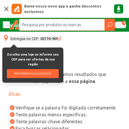
Baixe nosso novo app e ganhe descontos
exclusivos
0
Entregue no CEP:
02170-901
Escolha uma loja ou informe seu
CEP para ver ofertas da sua
região
oops, não encontramos resultados que
INFORMAR LOCALIZAÇÃO
correspondam a
essa página
.
Dicas:
Verifique se a palavra foi digitada corretamente.
Tente palavras menos específicas.
Tente palavras-chave diferentes.
Faça buscas relacionadas.