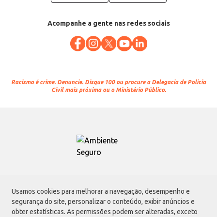
Acompanhe a gente nas redes sociais
Racismo é crime.
Denuncie. Disque 100 ou procure a Delegacia de Polícia
Civil mais próxima ou o Ministério Público.
Atacadão S.A.
Usamos cookies para melhorar a navegação, desempenho e
Avenida Morvan Dias de Figueiredo, 6169, Vila Maria, São Paulo - SP | CEP
segurança do site, personalizar o conteúdo, exibir anúncios e
02170-901 | CNPJ: 75.315.333/0001-09
obter estatísticas. As permissões podem ser alteradas, exceto