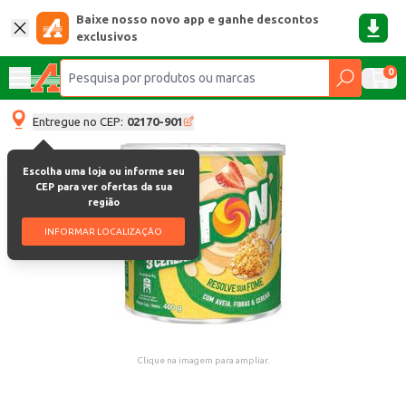
Baixe nosso novo app e ganhe descontos
exclusivos
0
Entregue no CEP:
02170-901
Escolha uma loja ou informe seu
CEP para ver ofertas da sua
região
INFORMAR LOCALIZAÇÃO
Clique na imagem para ampliar.