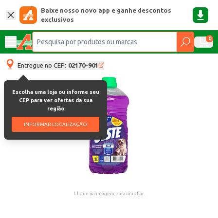
Baixe nosso novo app e ganhe descontos
exclusivos
0
Entregue no CEP:
02170-901
Escolha uma loja ou informe seu
CEP para ver ofertas da sua
região
INFORMAR LOCALIZAÇÃO
Clique na imagem para ampliar.