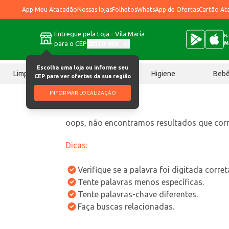
App Meu Atacadão
Nossas lojas
Folhetos
WhatsApp de Ofertas
Cartão At
Entregue pela Loja - Vila Maria
Ba
para o CEP
02170-901
M
Escolha uma loja ou informe seu
Limpeza
Chocolates
Higiene
Beb
CEP para ver ofertas da sua região
INFORMAR LOCALIZAÇÃO
oops, não encontramos resultados que co
Dicas:
Verifique se a palavra foi digitada corre
Tente palavras menos específicas.
Tente palavras-chave diferentes.
Faça buscas relacionadas.