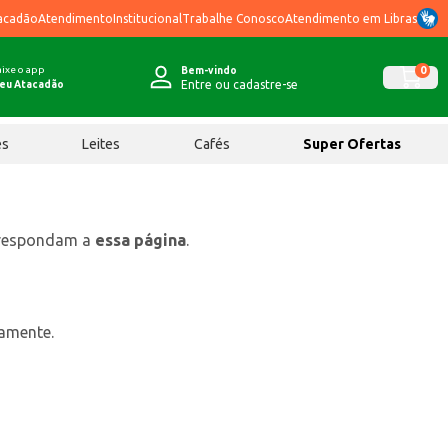
acadão
Atendimento
Institucional
Trabalhe Conosco
Atendimento em Libras
ixe o app
0
Bem-vindo
Entre ou cadastre-se
eu Atacadão
ês
Leites
Cafés
Super Ofertas
rrespondam a
essa página
.
tamente.