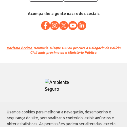
Acompanhe a gente nas redes sociais
Racismo é crime.
Denuncie. Disque 100 ou procure a Delegacia de Polícia
Civil mais próxima ou o Ministério Público.
Atacadão S.A.
Usamos cookies para melhorar a navegação, desempenho e
Avenida Morvan Dias de Figueiredo, 6169, Vila Maria, São Paulo - SP | CEP
segurança do site, personalizar o conteúdo, exibir anúncios e
02170-901 | CNPJ: 75.315.333/0001-09
obter estatísticas. As permissões podem ser alteradas, exceto