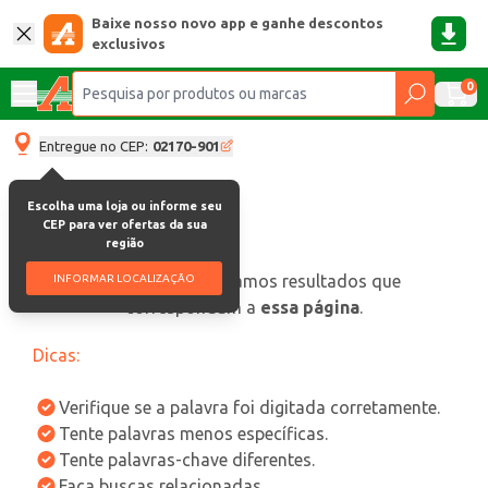
Baixe nosso novo app e ganhe descontos
exclusivos
0
Entregue no CEP:
02170-901
Escolha uma loja ou informe seu
CEP para ver ofertas da sua
região
oops, não encontramos resultados que
INFORMAR LOCALIZAÇÃO
correspondam a
essa página
.
Dicas:
Verifique se a palavra foi digitada corretamente.
Tente palavras menos específicas.
Tente palavras-chave diferentes.
Faça buscas relacionadas.