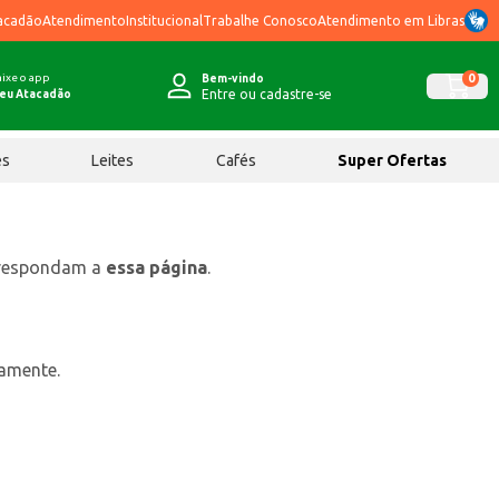
acadão
Atendimento
Institucional
Trabalhe Conosco
Atendimento em Libras
ixe o app
0
Bem-vindo
Entre ou cadastre-se
eu Atacadão
ês
Leites
Cafés
Super Ofertas
rrespondam a
essa página
.
tamente.