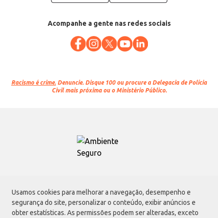
Acompanhe a gente nas redes sociais
Racismo é crime.
Denuncie. Disque 100 ou procure a Delegacia de Polícia
Civil mais próxima ou o Ministério Público.
Atacadão S.A.
Usamos cookies para melhorar a navegação, desempenho e
Avenida Morvan Dias de Figueiredo, 6169, Vila Maria, São Paulo - SP | CEP
segurança do site, personalizar o conteúdo, exibir anúncios e
02170-901 | CNPJ: 75.315.333/0001-09
obter estatísticas. As permissões podem ser alteradas, exceto