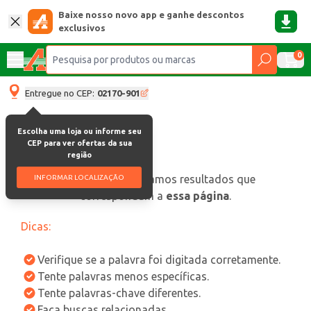
Baixe nosso novo app e ganhe descontos
exclusivos
0
Entregue no CEP:
02170-901
Escolha uma loja ou informe seu
CEP para ver ofertas da sua
região
oops, não encontramos resultados que
INFORMAR LOCALIZAÇÃO
correspondam a
essa página
.
Dicas:
Verifique se a palavra foi digitada corretamente.
Tente palavras menos específicas.
Tente palavras-chave diferentes.
Faça buscas relacionadas.