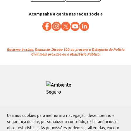
Acompanhe a gente nas redes sociais
Racismo é crime.
Denuncie. Disque 100 ou procure a Delegacia de Polícia
Civil mais próxima ou o Ministério Público.
Atacadão S.A.
Usamos cookies para melhorar a navegação, desempenho e
Avenida Morvan Dias de Figueiredo, 6169, Vila Maria, São Paulo - SP | CEP
segurança do site, personalizar o conteúdo, exibir anúncios e
02170-901 | CNPJ: 75.315.333/0001-09
obter estatísticas. As permissões podem ser alteradas, exceto