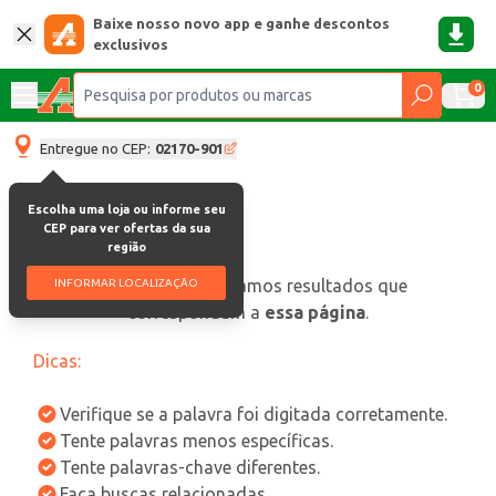
Baixe nosso novo app e ganhe descontos
exclusivos
0
Entregue no CEP:
02170-901
Escolha uma loja ou informe seu
CEP para ver ofertas da sua
região
oops, não encontramos resultados que
INFORMAR LOCALIZAÇÃO
correspondam a
essa página
.
Dicas:
Verifique se a palavra foi digitada corretamente.
Tente palavras menos específicas.
Tente palavras-chave diferentes.
Faça buscas relacionadas.