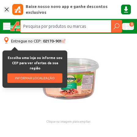
Baixe nosso novo app e ganhe descontos
exclusivos
0
Entregue no CEP:
02170-901
Escolha uma loja ou informe seu
CEP para ver ofertas da sua
região
INFORMAR LOCALIZAÇÃO
Clique na imagem para ampliar.