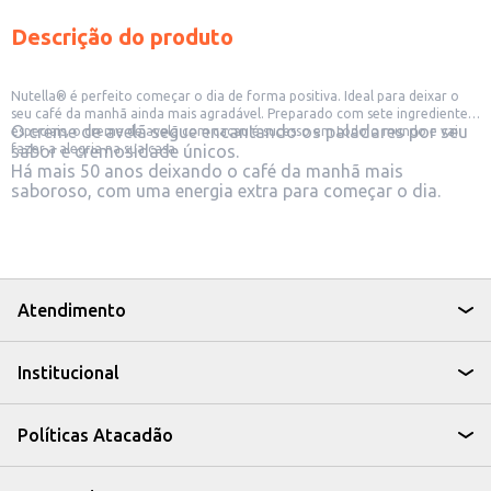
Descrição do produto
Nutella® é perfeito começar o dia de forma positiva. Ideal para deixar o
seu café da manhã ainda mais agradável. Preparado com sete ingredientes
O creme de avelã segue encantando os paladares por seu
especiais, o creme de avelã com cacau é sucesso em todo o mundo e vai
fazer a alegria na sua casa.
sabor e cremosidade únicos.
Há mais 50 anos deixando o café da manhã mais
saboroso, com uma energia extra para começar o dia.
Atendimento
Institucional
Políticas Atacadão