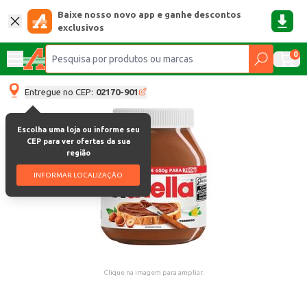
Baixe nosso novo app e ganhe descontos
exclusivos
0
Entregue no CEP:
02170-901
Escolha uma loja ou informe seu
CEP para ver ofertas da sua
região
INFORMAR LOCALIZAÇÃO
Clique na imagem para ampliar.