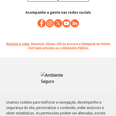
Acompanhe a gente nas redes sociais
Racismo é crime.
Denuncie. Disque 100 ou procure a Delegacia de Polícia
Civil mais próxima ou o Ministério Público.
Atacadão S.A.
Usamos cookies para melhorar a navegação, desempenho e
Avenida Morvan Dias de Figueiredo, 6169, Vila Maria, São Paulo - SP | CEP
segurança do site, personalizar o conteúdo, exibir anúncios e
02170-901 | CNPJ: 75.315.333/0001-09
obter estatísticas. As permissões podem ser alteradas, exceto