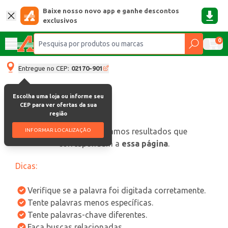
Baixe nosso novo app e ganhe descontos
exclusivos
0
Entregue no CEP:
02170-901
Escolha uma loja ou informe seu
CEP para ver ofertas da sua
região
oops, não encontramos resultados que
INFORMAR LOCALIZAÇÃO
correspondam a
essa página
.
Dicas:
Verifique se a palavra foi digitada corretamente.
Tente palavras menos específicas.
Tente palavras-chave diferentes.
Faça buscas relacionadas.