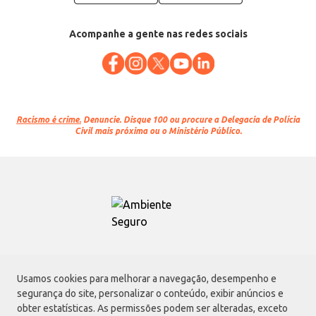
Acompanhe a gente nas redes sociais
Racismo é crime.
Denuncie. Disque 100 ou procure a Delegacia de Polícia
Civil mais próxima ou o Ministério Público.
Atacadão S.A.
Usamos cookies para melhorar a navegação, desempenho e
Avenida Morvan Dias de Figueiredo, 6169, Vila Maria, São Paulo - SP | CEP
segurança do site, personalizar o conteúdo, exibir anúncios e
02170-901 | CNPJ: 75.315.333/0001-09
obter estatísticas. As permissões podem ser alteradas, exceto