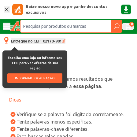
Baixe nosso novo app e ganhe descontos
exclusivos
0
Entregue no CEP:
02170-901
Escolha uma loja ou informe seu
CEP para ver ofertas da sua
região
oops, não encontramos resultados que
INFORMAR LOCALIZAÇÃO
correspondam a
essa página
.
Dicas:
Verifique se a palavra foi digitada corretamente.
Tente palavras menos específicas.
Tente palavras-chave diferentes.
Faça buscas relacionadas.