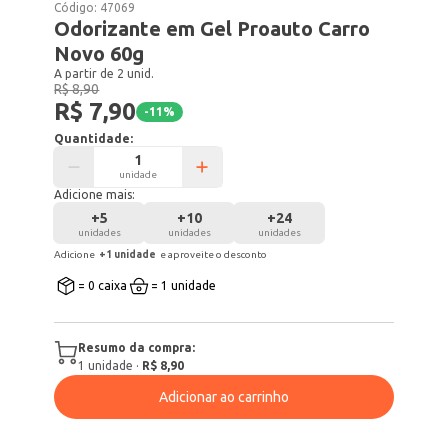
Código:
47069
Odorizante em Gel Proauto Carro
Novo 60g
A partir de 2 unid.
R$ 8,90
R$ 7,90
-
11
%
Quantidade:
unidade
Adicione mais:
+
5
+
10
+
24
unidades
unidades
unidades
Adicione
+
1
unidade
e aproveite o desconto
= 0 caixa
= 1 unidade
Resumo da compra:
1
unidade
·
R$ 8,90
Adicionar ao carrinho