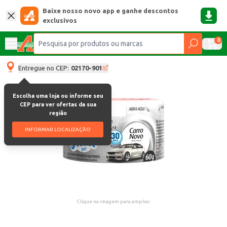
Baixe nosso novo app e ganhe descontos
exclusivos
0
Entregue no CEP:
02170-901
Escolha uma loja ou informe seu
CEP para ver ofertas da sua
região
INFORMAR LOCALIZAÇÃO
Clique na imagem para ampliar.