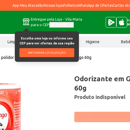
App Meu Atacadão
Nossas lojas
Folhetos
WhatsApp de Ofertas
Cartão At
Entregue pela Loja - Vila Maria
Ba
para o CEP
02170-901
M
Escolha uma loja ou informe seu
Limpeza
Chocolates
Higiene
Beb
CEP para ver ofertas da sua região
INFORMAR LOCALIZAÇÃO
 polidor
Odorizante em Gel Proauto Morango 60g
Odorizante em 
60g
Produto indisponível