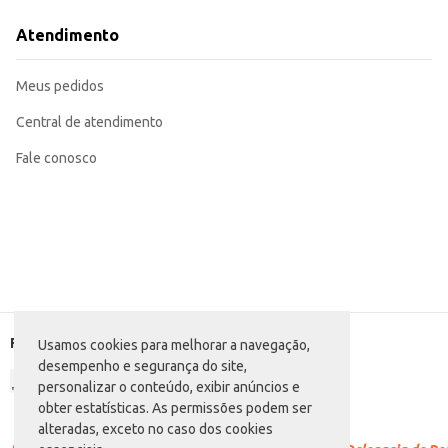
Retire a tampa do pote.
Posicione o pote em local de sua preferência dentro do veículo, evitando cont
Atendimento
A intensidade da fragrância pode variar de acordo com a temperatura ambient
O Odorizante em Gel Proauto Morango oferece praticidade e uma fragrância
carro com um cheirinho delicioso.
Meus pedidos
Central de atendimento
Fale conosco
Formas de pagamento
Usamos cookies para melhorar a navegação,
desempenho e segurança do site,
personalizar o conteúdo, exibir anúncios e
obter estatísticas. As permissões podem ser
alteradas, exceto no caso dos cookies