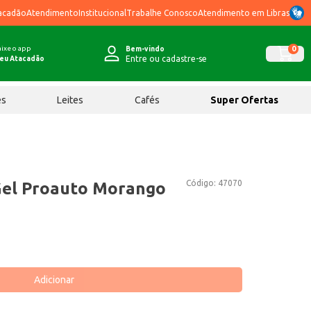
acadão
Atendimento
Institucional
Trabalhe Conosco
Atendimento em Libras
ixe o app
0
Bem-vindo
Entre ou cadastre-se
eu Atacadão
ês
Leites
Cafés
Super Ofertas
Código:
47070
Gel Proauto Morango
Adicionar