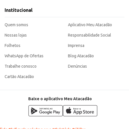
ato direto com superfícies sensíveis.
Institucional
e e a ventilação do veículo.
 refrescante, contribuindo para um ambiente mais agradável no seu veículo.
Quem somos
Aplicativo Meu Atacadão
Nossas lojas
Responsabilidade Social
Folhetos
Imprensa
WhatsApp de Ofertas
Blog Atacadão
Trabalhe conosco
Denúncias
Cartão Atacadão
Baixe o aplicativo Meu Atacadão