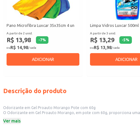
Pano Microfibra Luxcar 35x35cm 4 un
Limpa Vidros Luxcar 500ml
A partir de 2 unid.
A partir de 3 unid.
R$ 13,98
R$ 13,29
-
7
%
-
5
%
R$ 14,98
R$ 13,98
ou
/ cada
ou
/ cada
ADICIONAR
ADICIONAR
Descrição do produto
Odorizante em Gel Proauto Morango Pote com 60g
O Odorizante em Gel Proauto Morango, em pote com 60g, proporciona uma f
Marca: Proauto
Ver mais
Peso: 60g
Fragrância: Morango
Formato: Pote
Dicas de Uso: