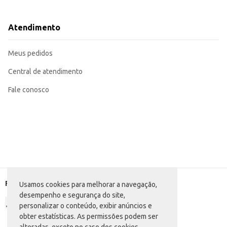
Para uso em escritórios e residências: Utilize em locais estratégicos, como m
Para revenda em estabelecimentos comerc
O Odorizante Proauto Breeze Sensations oferece uma solução simples e efic
Atendimento
uma experiência sensorial positiva.
Marca: Proauto
Departamento: Limpeza
Meus pedidos
Categoria: Aromatizante
EAN: 7898645221224
Central de atendimento
Fale conosco
Formas de pagamento
Usamos cookies para melhorar a navegação,
desempenho e segurança do site,
personalizar o conteúdo, exibir anúncios e
obter estatísticas. As permissões podem ser