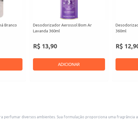
há Branco
Desodorizador Aerossol Bom Ar
Desodorizad
Lavanda 360ml
360ml
R$ 13,90
R$ 12,9
ADICIONAR
el e duradoura, ideal para uso em automóveis, mas também adequado
ia, postos de
e fácil acesso, evitando obstruir a visão do motorista.