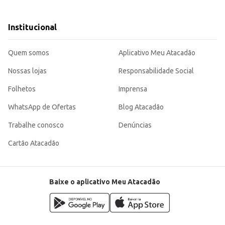
esas de trabalho, estantes ou perto de entradas de ar.
iais: Ofereça o produto como um item complementar em vendas de produtos de limpeza ou acessórios automo
az para a perfumação de ambientes, sendo uma opção versátil para diferentes 
Institucional
Quem somos
Aplicativo Meu Atacadão
Nossas lojas
Responsabilidade Social
Folhetos
Imprensa
WhatsApp de Ofertas
Blog Atacadão
Trabalhe conosco
Denúncias
Cartão Atacadão
Baixe o aplicativo Meu Atacadão