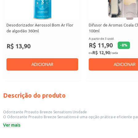
Desodorizador Aerossol Bom Ar Flor
Difusor de Aromas Coala C
de algodão 360ml
100ml
A partir de 3 unid.
R$ 11,90
R$ 13,90
-
8
%
R$ 12,90
ou
/ cada
ADICIONAR
ADICIONAR
Descrição do produto
Odorizante Proauto Breeze Sensations Unidade
O Odorizante Proauto Breeze Sensations é uma opção prática e eficiente para perfumar diversos ambientes. Sua formulação proporciona uma fragrância agradáv
para outros espaços como escritórios, residências e estabelecimentos comerciais. A embalagem unitária facilita o manuseio e a reposição, tornando-o uma escolha conveniente para revenda em lojas de conveniênc
Ver mais
gasolina e outros comércios varejistas.
Dicas de uso:
Para uso em automóveis: Posicione o odorizante no porta-copos ou em local d