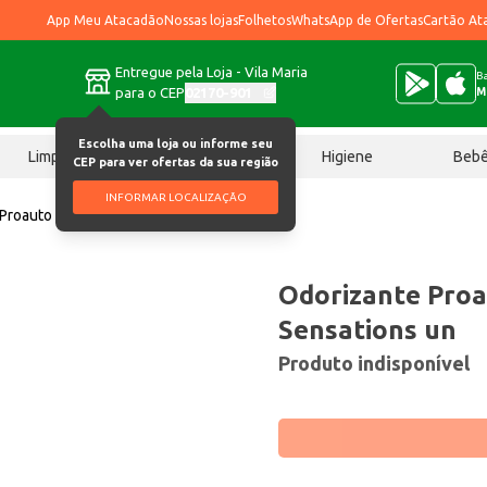
App Meu Atacadão
Nossas lojas
Folhetos
WhatsApp de Ofertas
Cartão At
Entregue pela Loja - Vila Maria
Ba
para o CEP
02170-901
M
Escolha uma loja ou informe seu
Limpeza
Chocolates
Higiene
Beb
CEP para ver ofertas da sua região
INFORMAR LOCALIZAÇÃO
Proauto Breeze Sensations un
Odorizante Proa
Sensations un
Produto indisponível