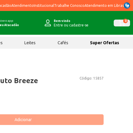
acadão
Atendimento
Institucional
Trabalhe Conosco
Atendimento em Libras
ixe o app
0
Bem-vindo
Entre ou cadastre-se
eu Atacadão
ês
Leites
Cafés
Super Ofertas
Código:
15857
uto Breeze
Adicionar