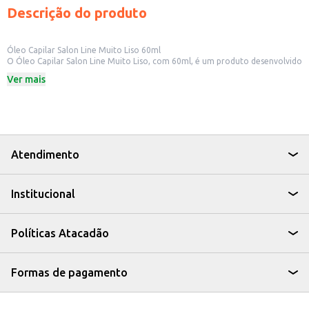
Descrição do produto
Óleo Capilar Salon Line Muito Liso 60ml
O Óleo Capilar Salon Line Muito Liso, com 60ml, é um produto desenvolvido
para quem busca um cabelo mais alinhado e com efeito liso. Ideal para uso
Ver mais
em cabelos que necessitam de cuidados especiais, este óleo capilar oferece
uma solução prática para o dia a dia.
Dicas de Uso:
Aplique algumas gotas do óleo nos cabelos úmidos ou secos, do
comprimento às pontas.
Utilize antes de usar ferramentas de calor, como secador e chapinha, para
proteger os fios.
Atendimento
Pode ser usado diariamente para controlar o frizz e dar brilho.
Com o Óleo Capilar Salon Line Muito Liso, seus cabelos ganham um aspecto
mais liso e cuidado, ideal para quem busca praticidade e resultados visíveis.
Institucional
Políticas Atacadão
Formas de pagamento