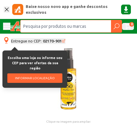
Baixe nosso novo app e ganhe descontos
exclusivos
0
Entregue no CEP:
02170-901
Escolha uma loja ou informe seu
CEP para ver ofertas da sua
região
INFORMAR LOCALIZAÇÃO
Clique na imagem para ampliar.