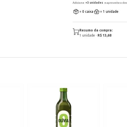
Adicione
+
3
unidade
s
e aproveite o de
= 0 caixa
= 1 unidade
Resumo da compra:
1
unidade
·
R$ 13,68