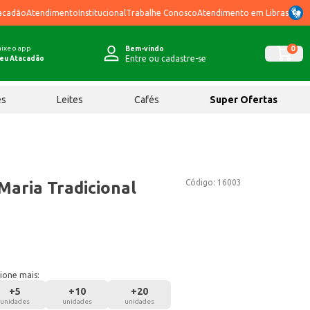
acadão
Atendimento
Institucional
Trabalhe Conosco
Atendimento em Libras
ixe o app
0
Bem-vindo
Entre ou cadastre-se
eu Atacadão
ês
Leites
Cafés
Super Ofertas
Código:
16003
aria Tradicional
ione mais:
+
5
+
10
+
20
unidades
unidades
unidades