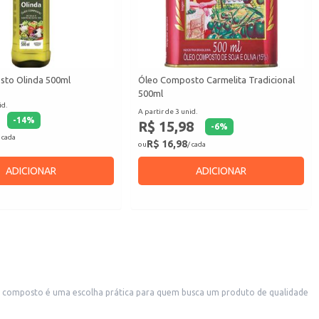
to Olinda 500ml
Óleo Composto Carmelita Tradicional
500ml
id.
A partir de 3 unid.
-
14
%
R$ 15,98
-
6
%
 cada
R$ 16,98
ou
/ cada
ADICIONAR
ADICIONAR
eo composto é uma escolha prática para quem busca um produto de qualidade