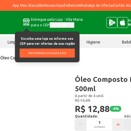
App Meu Atacadão
Nossas lojas
Folhetos
WhatsApp de Ofertas
Cartão At
Entregue pela Loja - Vila Maria
Ba
para o CEP
02170-901
M
Escolha uma loja ou informe seu
Limpeza
Chocolates
Higiene
Beb
CEP para ver ofertas da sua região
INFORMAR LOCALIZAÇÃO
Óleo Composto Maria Tradicional 500ml
Óleo Composto M
500ml
A partir de 4 unid.
R$ 13,68
R$ 12,88
-
6
%
Quantidade:
Adic
unidade