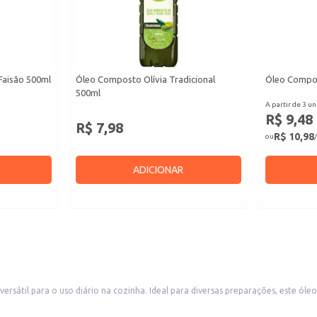
 Faisão 500ml
Óleo Composto Olívia Tradicional
Óleo Compos
500ml
A partir de 3 un
R$ 9,48
R$ 7,98
R$ 10,98
ou
/
ADICIONAR
sátil para o uso diário na cozinha. Ideal para diversas preparações, este ól