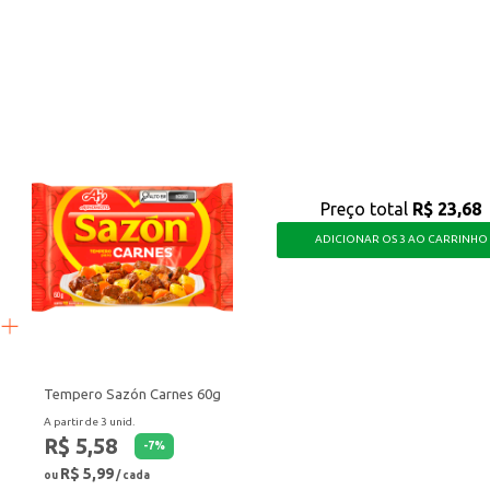
 necessidades da sua cozinha, oferecendo praticidade e bom desempenho em s
Preço total
R$ 23,68
ADICIONAR OS 3 AO CARRINHO
Tempero Sazón Carnes 60g
A partir de 3 unid.
R$ 5,58
-
7
%
R$ 5,99
ou
/ cada