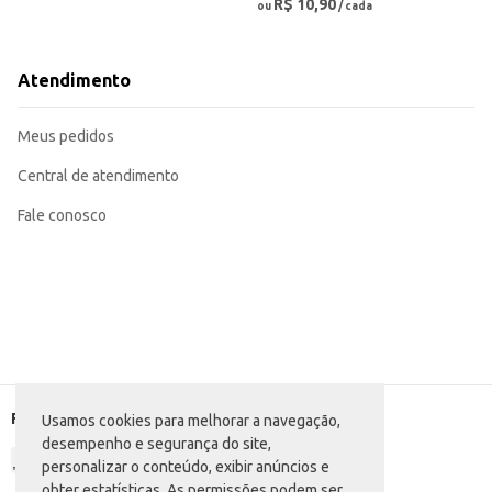
R$ 10,90
ou
/ cada
Atendimento
Meus pedidos
Central de atendimento
Fale conosco
Formas de pagamento
Usamos cookies para melhorar a navegação,
desempenho e segurança do site,
personalizar o conteúdo, exibir anúncios e
obter estatísticas. As permissões podem ser