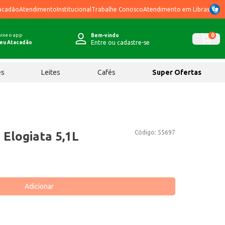
acadão
Atendimento
Institucional
Trabalhe Conosco
Atendimento em Libras
ixe o app
0
Bem-vindo
Entre ou cadastre-se
eu Atacadão
ês
Leites
Cafés
Super Ofertas
Código:
55697
 Elogiata 5,1L
Adicionar