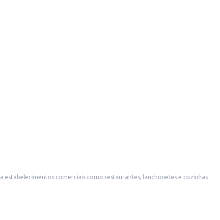
a estabelecimentos comerciais como restaurantes, lanchonetes e cozinhas
e utilizam bastante óleo na culinária.