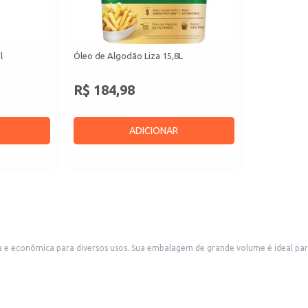
l
Óleo de Algodão Liza 15,8L
R$ 184,98
ADICIONAR
 e econômica para diversos usos. Sua embalagem de grande volume é ideal par
 é uma boa opção para uso doméstico em famílias numerosas ou para aqueles qu