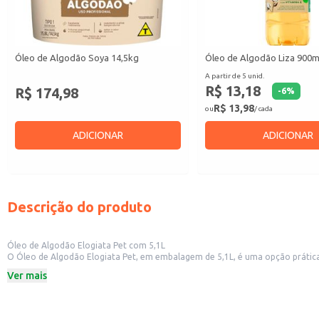
Óleo de Algodão Soya 14,5kg
Óleo de Algodão Liza 900m
A partir de 5 unid.
R$ 13,18
R$ 174,98
-
6
%
R$ 13,98
ou
/ cada
ADICIONAR
ADICIONAR
Descrição do produto
Óleo de Algodão Elogiata Pet com 5,1L
O Óleo de Algodão Elogiata Pet, em embalagem de 5,1L, é uma opção prática
industriais que demandam grandes quantidades de óleo para fritura. Também
Ver mais
Embalagem de 5,1L
Marca: Elogiata
Dicas de Uso:
Ideal para frituras em grandes quantidades.