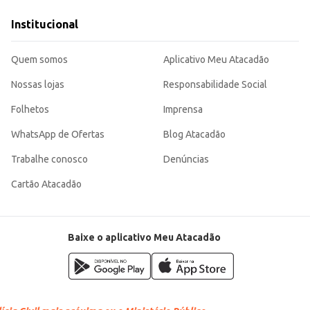
ão.
Institucional
dades de óleo.
de e rendimento, sendo uma escolha inteligente para quem busca economia e ef
Quem somos
Aplicativo Meu Atacadão
Nossas lojas
Responsabilidade Social
Folhetos
Imprensa
WhatsApp de Ofertas
Blog Atacadão
Trabalhe conosco
Denúncias
Cartão Atacadão
Baixe o aplicativo Meu Atacadão