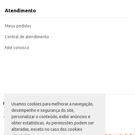
Adequado para uso em cozinhas industriais e restaurantes.
Pode ser utilizado em preparos culinários que exigem o uso de óleo de algod
Atendimento
Recomendado para uso doméstico em famílias que consomem grandes quanti
O Óleo de Algodão Elogiata Pet em sua embalagem de 5,1L oferece praticida
Meus pedidos
Central de atendimento
Fale conosco
Formas de pagamento
Usamos cookies para melhorar a navegação,
desempenho e segurança do site,
personalizar o conteúdo, exibir anúncios e
obter estatísticas. As permissões podem ser
alteradas, exceto no caso dos cookies