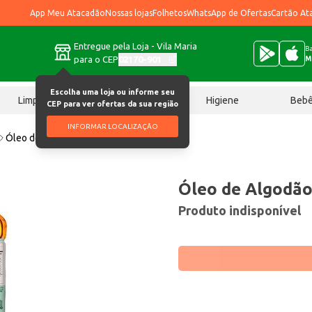
App Meu Atacadão
Nossas lojas
Folhetos
WhatsApp de Ofertas
Cartão At
Entregue pela Loja - Vila Maria
Ba
para o CEP
02170-901
M
Escolha uma loja ou informe seu
Limpeza
Chocolates
Higiene
Beb
CEP para ver ofertas da sua região
INFORMAR LOCALIZAÇÃO
Óleo de Algodão Elogiata 5,1L
Óleo de Algodão
Produto indisponível