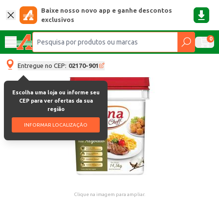
Baixe nosso novo app e ganhe descontos
exclusivos
0
Entregue no CEP:
02170-901
Escolha uma loja ou informe seu
CEP para ver ofertas da sua
região
INFORMAR LOCALIZAÇÃO
Clique na imagem para ampliar.