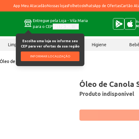
App Meu Atacadão
Nossas lojas
Folhetos
WhatsApp de Ofertas
Cartão At
Entregue pela Loja - Vila Maria
Ba
para o CEP
02170-901
M
Escolha uma loja ou informe seu
Limpeza
Chocolates
Higiene
Beb
CEP para ver ofertas da sua região
INFORMAR LOCALIZAÇÃO
Óleo de Canola Sinhá 900ml
Óleo de Canola 
Produto indisponível