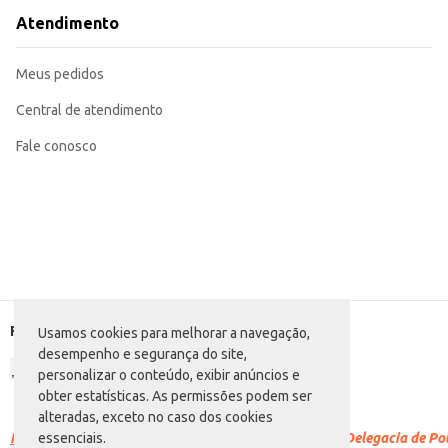
Atendimento
Meus pedidos
Central de atendimento
Fale conosco
Formas de pagamento
Usamos cookies para melhorar a navegação,
desempenho e segurança do site,
personalizar o conteúdo, exibir anúncios e
obter estatísticas. As permissões podem ser
alteradas, exceto no caso dos cookies
Racismo é crime.
Denuncie. Disque 100 ou procure a Delegacia de Polí
essenciais.