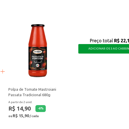
Preço total
R$ 22,
ADICIONAR OS 3 AO CARRI
Polpa de Tomate Mastroiani
Passata Tradicional 680g
A partir de 2 unid.
R$ 14,90
-
6
%
R$ 15,90
ou
/ cada