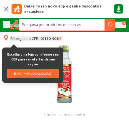
Baixe nosso novo app e ganhe descontos
exclusivos
0
Entregue no CEP:
02170-901
Escolha uma loja ou informe seu
CEP para ver ofertas da sua
região
INFORMAR LOCALIZAÇÃO
Clique na imagem para ampliar.