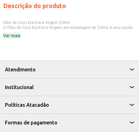
Descrição do produto
Óleo de Coco Eta Extra Virgem 250ml
O Óleo de Coco Eta Extra Virgem, em embalagem de 250ml, é uma opção
para quem busca um produto versátil na cozinha. Extraído de cocos
Ver mais
frescos, este óleo preserva as características naturais do coco, podendo ser
utilizado em diversas preparações.
Dicas de Uso:
Ideal para cozinhar e refogar alimentos, agregando sabor e aroma.
Pode ser utilizado em receitas de bolos, tortas e outras sobremesas.
Uma alternativa para substituir outros óleos vegetais em suas receitas.
Pode ser usado em preparações de cosméticos caseiros.
Atendimento
O Óleo de Coco Eta Extra Virgem é uma escolha que combina praticidade e
sabor, sendo um item essencial para quem busca uma alimentação
equilibrada e saborosa.
Institucional
Políticas Atacadão
Formas de pagamento