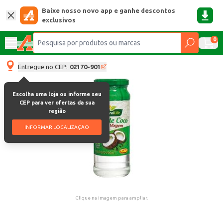
Baixe nosso novo app e ganhe descontos
exclusivos
0
Entregue no CEP:
02170-901
Escolha uma loja ou informe seu
CEP para ver ofertas da sua
região
INFORMAR LOCALIZAÇÃO
Clique na imagem para ampliar.