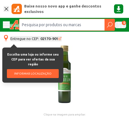
Baixe nosso novo app e ganhe descontos
exclusivos
0
Entregue no CEP:
02170-901
Escolha uma loja ou informe seu
CEP para ver ofertas da sua
região
INFORMAR LOCALIZAÇÃO
Clique na imagem para ampliar.