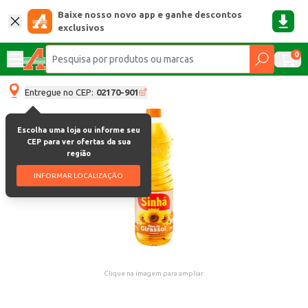
Baixe nosso novo app e ganhe descontos
exclusivos
0
Entregue no CEP:
02170-901
Escolha uma loja ou informe seu
CEP para ver ofertas da sua
região
INFORMAR LOCALIZAÇÃO
Clique na imagem para ampliar.