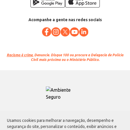
Acompanhe a gente nas redes sociais
Racismo é crime.
Denuncie. Disque 100 ou procure a Delegacia de Polícia
Civil mais próxima ou o Ministério Público.
Atacadão S.A.
Usamos cookies para melhorar a navegação, desempenho e
Avenida Morvan Dias de Figueiredo, 6169, Vila Maria, São Paulo - SP | CEP
segurança do site, personalizar o conteúdo, exibir anúncios e
02170-901 | CNPJ: 75.315.333/0001-09