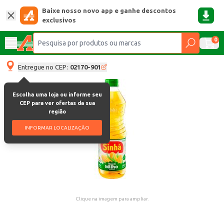
Baixe nosso novo app e ganhe descontos
exclusivos
0
Entregue no CEP:
02170-901
Escolha uma loja ou informe seu
CEP para ver ofertas da sua
região
INFORMAR LOCALIZAÇÃO
Clique na imagem para ampliar.