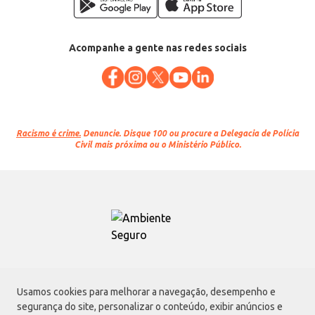
Acompanhe a gente nas redes sociais
Racismo é crime.
Denuncie. Disque 100 ou procure a Delegacia de Polícia
Civil mais próxima ou o Ministério Público.
Atacadão S.A.
Usamos cookies para melhorar a navegação, desempenho e
Avenida Morvan Dias de Figueiredo, 6169, Vila Maria, São Paulo - SP | CEP
segurança do site, personalizar o conteúdo, exibir anúncios e
02170-901 | CNPJ: 75.315.333/0001-09