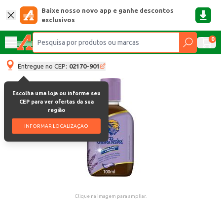
Baixe nosso novo app e ganhe descontos
exclusivos
0
Entregue no CEP:
02170-901
Escolha uma loja ou informe seu
CEP para ver ofertas da sua
região
INFORMAR LOCALIZAÇÃO
Clique na imagem para ampliar.