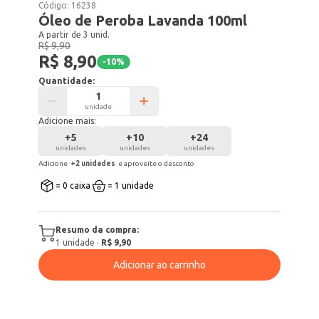
Código:
16238
Óleo de Peroba Lavanda 100ml
A partir de 3 unid.
R$ 9,90
R$ 8,90
-
10
%
Quantidade:
unidade
Adicione mais:
+
5
+
10
+
24
unidades
unidades
unidades
Adicione
+
2
unidade
s
e aproveite o desconto
= 0 caixa
= 1 unidade
Resumo da compra:
1
unidade
·
R$ 9,90
Adicionar ao carrinho