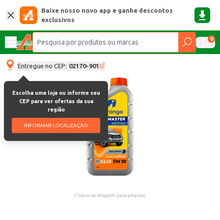
Baixe nosso novo app e ganhe descontos
exclusivos
0
Entregue no CEP:
02170-901
Escolha uma loja ou informe seu
CEP para ver ofertas da sua
região
INFORMAR LOCALIZAÇÃO
Clique na imagem para ampliar.