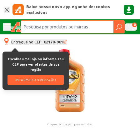
Baixe nosso novo app e ganhe descontos
exclusivos
0
Entregue no CEP:
02170-901
Escolha uma loja ou informe seu
CEP para ver ofertas da sua
região
INFORMAR LOCALIZAÇÃO
Clique na imagem para ampliar.