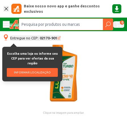
Baixe nosso novo app e ganhe descontos
exclusivos
0
Entregue no CEP:
02170-901
Escolha uma loja ou informe seu
CEP para ver ofertas da sua
região
INFORMAR LOCALIZAÇÃO
Clique na imagem para ampliar.