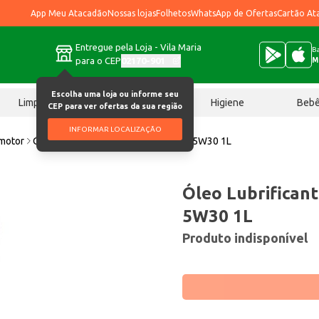
App Meu Atacadão
Nossas lojas
Folhetos
WhatsApp de Ofertas
Cartão At
Entregue pela Loja - Vila Maria
Ba
para o CEP
02170-901
M
Escolha uma loja ou informe seu
Limpeza
Chocolates
Higiene
Beb
CEP para ver ofertas da sua região
INFORMAR LOCALIZAÇÃO
 motor
Óleo Lubrificante Radnaq Diesel SN 5W30 1L
Óleo Lubrifican
5W30 1L
Produto indisponível