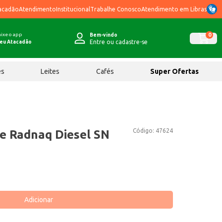
acadão
Atendimento
Institucional
Trabalhe Conosco
Atendimento em Libras
ixe o app
0
Bem-vindo
Entre ou cadastre-se
eu Atacadão
ês
Leites
Cafés
Super Ofertas
Código:
47624
te Radnaq Diesel SN
Adicionar