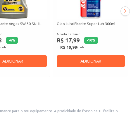
cante Vegas 5W 30 SN 1L
Óleo Lubrificante Super Lub 300ml
id.
A partir de 3 unid.
8
R$ 17,99
-
6
%
-
10
%
R$ 19,99
 cada
ou
/ cada
ADICIONAR
ADICIONAR
mance para o seu equipamento. A praticidade do frasco de 1L facilita o