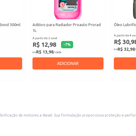
 Bond 300ml
Aditivo para Radiador Proauto Prorad
Óleo Lubrifi
1L
A partir de 4 un
A partir de 2 unid.
R$ 30,9
R$ 12,98
-
7
%
R$ 32,98
ou
/
R$ 13,98
ou
/ cada
ADICIONAR
lubrificação de motores a diesel. Sua formulação proporciona proteção e perfor