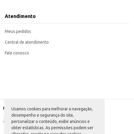
Especificação SN.
Dicas de Uso:
Verifique o manual do seu veículo para confirmar a compatibilidade com o ó
Atendimento
Utilize o óleo conforme as recomendações do fabricante do motor.
Substitua o óleo periodicamente, seguindo as orientações do manual do seu v
O Óleo Lubrificante Radnaq Diesel SN 5W30 oferece uma solução eficiente p
Meus pedidos
uma opção conveniente para diversas aplicações.
Central de atendimento
Fale conosco
Formas de pagamento
Usamos cookies para melhorar a navegação,
desempenho e segurança do site,
personalizar o conteúdo, exibir anúncios e
obter estatísticas. As permissões podem ser