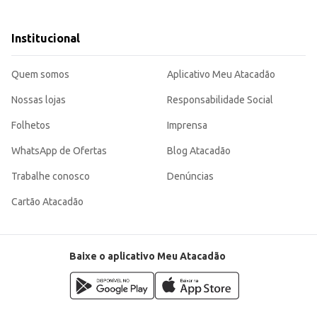
leo Radnaq Diesel SN 5W30.
Institucional
eículo.
ara a manutenção de motores a diesel, contribuindo para o bom funcionamento 
Quem somos
Aplicativo Meu Atacadão
Nossas lojas
Responsabilidade Social
Folhetos
Imprensa
WhatsApp de Ofertas
Blog Atacadão
Trabalhe conosco
Denúncias
Cartão Atacadão
Baixe o aplicativo Meu Atacadão