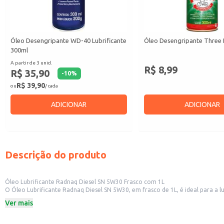
Óleo Desengripante WD-40 Lubrificante
Óleo Desengripante Three
300ml
A partir de 3 unid.
R$ 8,99
R$ 35,90
-
10
%
R$ 39,90
ou
/ cada
ADICIONAR
ADICIONAR
Descrição do produto
Óleo Lubrificante Radnaq Diesel SN 5W30 Frasco com 1L
O Óleo Lubrificante Radnaq Diesel SN 5W30, em frasco de 1L, é ideal para a 
manuseio e o armazenamento.
Ver mais
Lubrificação de motores a diesel.
Frasco com 1 litro.
Viscosidade 5W30.