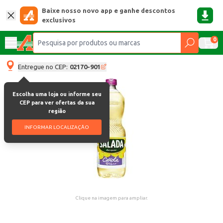
Baixe nosso novo app e ganhe descontos
exclusivos
0
Entregue no CEP:
02170-901
Escolha uma loja ou informe seu
CEP para ver ofertas da sua
região
INFORMAR LOCALIZAÇÃO
Clique na imagem para ampliar.