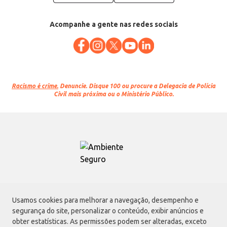
Acompanhe a gente nas redes sociais
Racismo é crime.
Denuncie. Disque 100 ou procure a Delegacia de Polícia
Civil mais próxima ou o Ministério Público.
Atacadão S.A.
Usamos cookies para melhorar a navegação, desempenho e
Avenida Morvan Dias de Figueiredo, 6169, Vila Maria, São Paulo - SP | CEP
segurança do site, personalizar o conteúdo, exibir anúncios e
02170-901 | CNPJ: 75.315.333/0001-09
obter estatísticas. As permissões podem ser alteradas, exceto