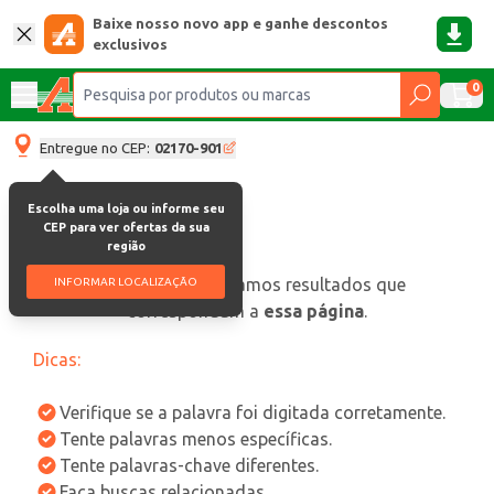
Baixe nosso novo app e ganhe descontos
exclusivos
0
Entregue no CEP:
02170-901
Escolha uma loja ou informe seu
CEP para ver ofertas da sua
região
oops, não encontramos resultados que
INFORMAR LOCALIZAÇÃO
correspondam a
essa página
.
Dicas:
Verifique se a palavra foi digitada corretamente.
Tente palavras menos específicas.
Tente palavras-chave diferentes.
Faça buscas relacionadas.