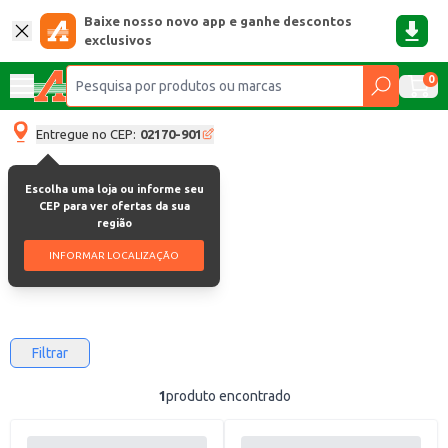
Baixe nosso novo app e ganhe descontos
exclusivos
0
Entregue no CEP:
02170-901
Escolha uma loja ou informe seu
Opaline
CEP para ver ofertas da sua
região
Opaline
INFORMAR LOCALIZAÇÃO
Filtrar
1
produto encontrado