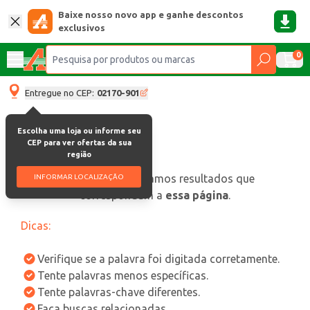
Baixe nosso novo app e ganhe descontos
exclusivos
0
Entregue no CEP:
02170-901
Escolha uma loja ou informe seu
CEP para ver ofertas da sua
região
oops, não encontramos resultados que
INFORMAR LOCALIZAÇÃO
correspondam a
essa página
.
Dicas:
Verifique se a palavra foi digitada corretamente.
Tente palavras menos específicas.
Tente palavras-chave diferentes.
Faça buscas relacionadas.