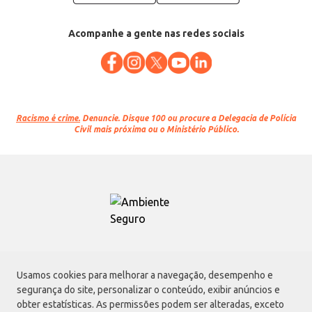
Acompanhe a gente nas redes sociais
Racismo é crime.
Denuncie. Disque 100 ou procure a Delegacia de Polícia
Civil mais próxima ou o Ministério Público.
Atacadão S.A.
Usamos cookies para melhorar a navegação, desempenho e
Avenida Morvan Dias de Figueiredo, 6169, Vila Maria, São Paulo - SP | CEP
segurança do site, personalizar o conteúdo, exibir anúncios e
02170-901 | CNPJ: 75.315.333/0001-09
obter estatísticas. As permissões podem ser alteradas, exceto