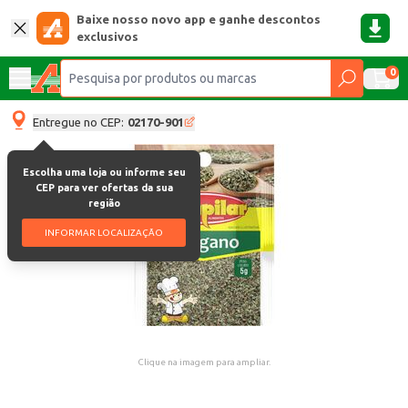
Baixe nosso novo app e ganhe descontos
exclusivos
0
Entregue no CEP:
02170-901
Escolha uma loja ou informe seu
CEP para ver ofertas da sua
região
INFORMAR LOCALIZAÇÃO
Clique na imagem para ampliar.