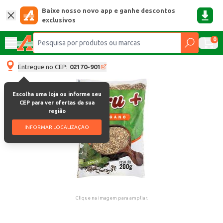
Baixe nosso novo app e ganhe descontos
exclusivos
0
Entregue no CEP:
02170-901
Escolha uma loja ou informe seu
CEP para ver ofertas da sua
região
INFORMAR LOCALIZAÇÃO
Clique na imagem para ampliar.