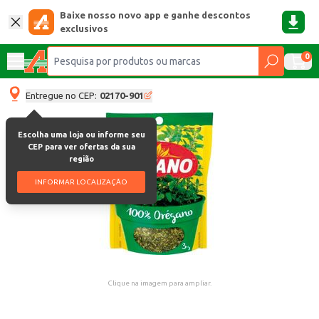
Baixe nosso novo app e ganhe descontos
exclusivos
0
Entregue no CEP:
02170-901
Escolha uma loja ou informe seu
CEP para ver ofertas da sua
região
INFORMAR LOCALIZAÇÃO
Clique na imagem para ampliar.