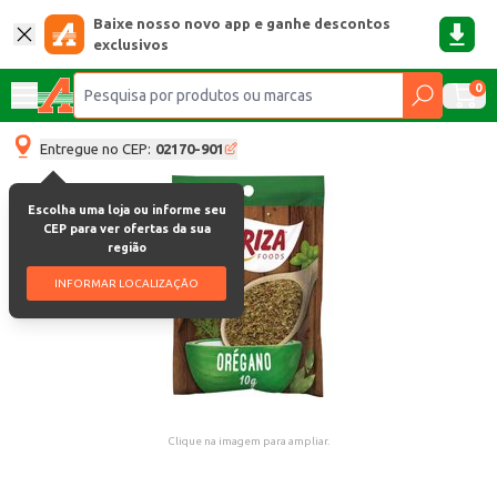
Baixe nosso novo app e ganhe descontos
exclusivos
0
Entregue no CEP:
02170-901
Escolha uma loja ou informe seu
CEP para ver ofertas da sua
região
INFORMAR LOCALIZAÇÃO
Clique na imagem para ampliar.